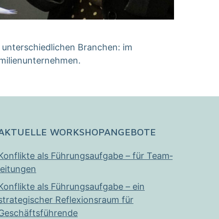
unterschiedlichen Branchen: im
 Familienunternehmen.
AKTUELLE WORKSHOPANGEBOTE
Konflikte als Führungs­­­auf­gabe – für Team­­
leitungen
Konflikte als Führungs­aufgabe – ein
strategischer Reflexions­raum für
Geschäfts­führende