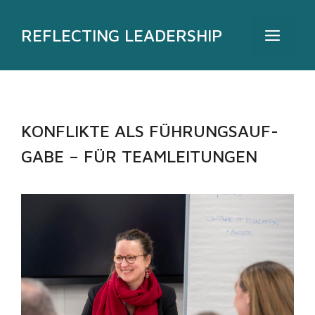
Zum
Inhalt
REFLECTING LEADERSHIP
MEN
springen
KONFLIKTE ALS FÜHRUNGS­­­AUF­
GABE – FÜR TEAM­­LEITUNGEN